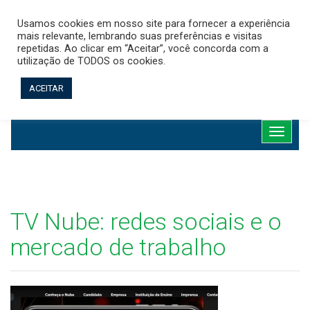
Usamos cookies em nosso site para fornecer a experiência
mais relevante, lembrando suas preferências e visitas
repetidas. Ao clicar em “Aceitar”, você concorda com a
utilização de TODOS os cookies.
Observação:
este
ACEITAR
site
Dúvidas? Ligue para nós (11) 2368-4002
inclui
um
Abrir
sistema
menu...
de
assistência
à
acessibilidade.
TV Nube: redes sociais e o
mercado de trabalho