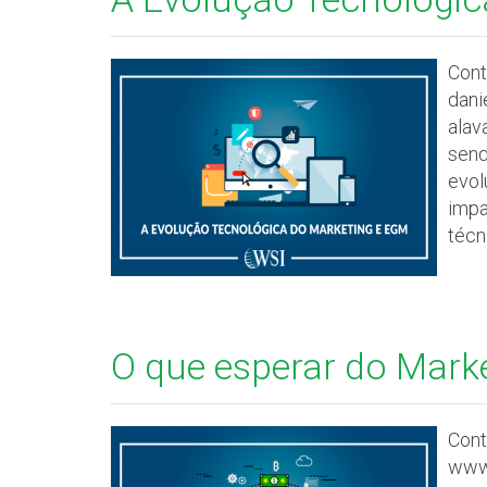
Cont
dani
alav
send
evol
impa
técn
O que esperar do Marke
Cont
www.