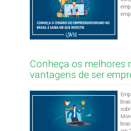
empr
empr
Conheça os melhores 
vantagens de ser emp
Empr
bras
sobr
Moni
bras
em 2