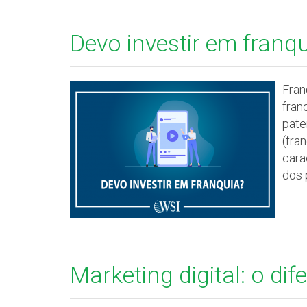
Devo investir em franq
Fran
fran
pate
(fra
cara
dos 
Marketing digital: o di