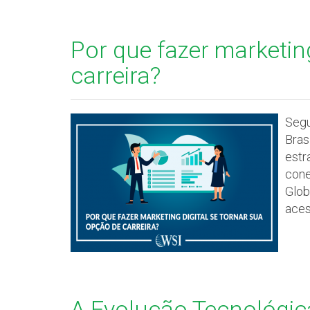
Por que fazer marketin
carreira?
Segu
Bras
estr
cone
Glob
aces
A Evolução Tecnológic