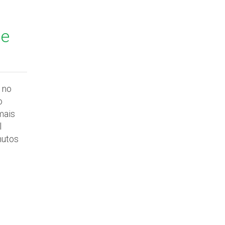
de
 no
o
mais
l
nutos