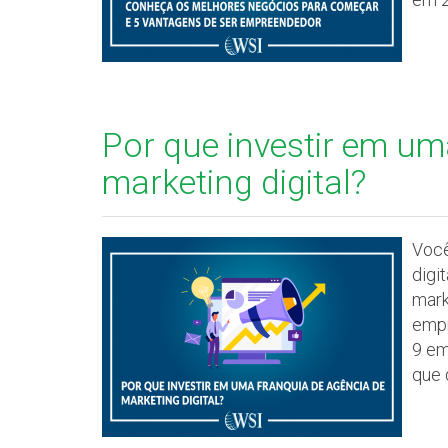
Por que investir em um
marketing digital?
Você
digi
mark
empr
9 em
que 