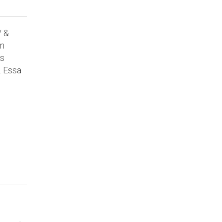
/ &
em
is
. Essa