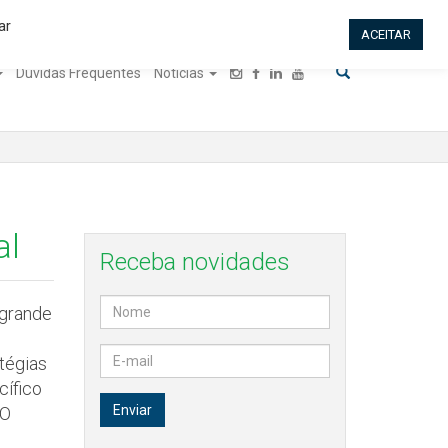
Dúvidas? Ligue para nós (11) 2366-2574
ar
ACEITAR
Dúvidas Frequentes
Notícias
al
Receba novidades
 grande
tégias
cífico
 O