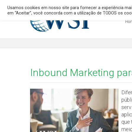
Usamos cookies em nosso site para fornecer a experiência mais 
em “Aceitar”, você concorda com a utilização de TODOS os coo
Ho
Observação:
este
site
inclui
um
sistema
de
Inbound Marketing para
assistência
à
acessibilidade.
Aperte
Dife
Control-
públ
F11
para
serv
ajustar
apli
o
que 
site
meio
aos