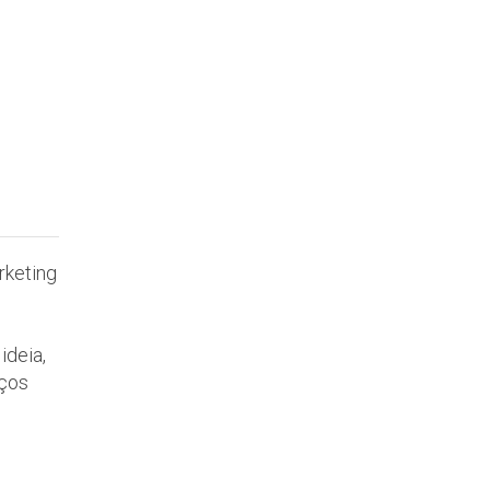
rketing
ideia,
iços