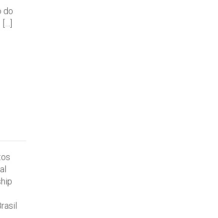
o do
 […]
tos
al
hip
rasil