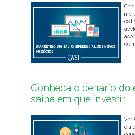
Cont
merc
os h
acel
acor
de f
Conheça o cenário do 
saiba em que investir
Você
dia 
cons